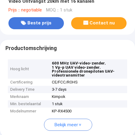
Video Ontvangst 20km met 16 kanalen
Prijs：negotiable
MOQ：1 stuk
Beste prijs
Contact nu
Productomschrijving
,
600 MHz UAV-video-zender
,
1 Vp-p UAV video-zender
Hoog licht
Professionele dronepiloten UAV-
videotransmitter
Certificering
CE/FCC/ROHS
Delivery Time
3-7 days
Merknaam
Kimpok
Min. bestelaantal
1 stuk
Modelnummer
KP-RX4500
Bekijk meer