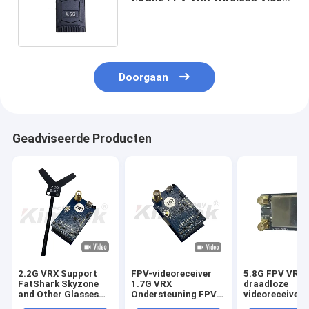
Ontvangst 20km met 16
kanalen
Doorgaan
Geadviseerde Producten
2.2G VRX Support
FPV-videoreceiver
5.8G FPV VRX
FatShark Skyzone
1.7G VRX
draadloze
and Other Glasses
Ondersteuning FPV-
videoreceiver 
with 8 Channels
bril voor FPV-VTX-
drones 4990M