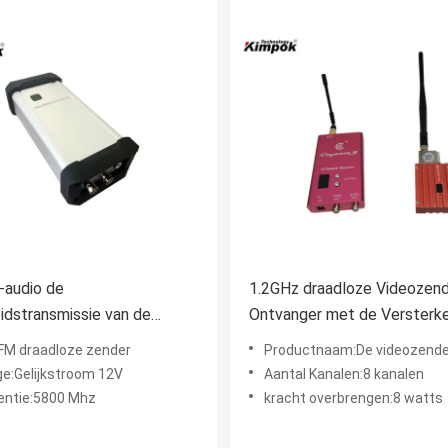
-audio de
1.2GHz draadloze Videozend
eidstransmissie van de
Ontvanger met de Versterke
n5800mhz Draadloze
de 8 Wattsmacht
FM draadloze zender
Productnaam:De videozende
e Zender
ge:Gelijkstroom 12V
Aantal Kanalen:8 kanalen
entie:5800 Mhz
kracht overbrengen:8 watts