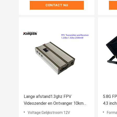
CONTACT NU
Lange afstand1.3ghz FPV
5.8G F
Videozender en Ontvanger 10km
4.3 inc
LOS 8 Kanalen
NTSC/P
Voltage:Gelijkstroom 12V
Forma
Video-