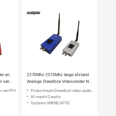
er en
2370Mhz-2510Mhz lange afstand
r van
Analoge Draadloze Videozender Nul
Vertraging
r van FPV
Productnaam:Draadloze video-audio zender
Rf-macht:2 watts
Systeem:VRIEND, NTSC