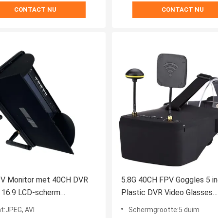
CONTACT NU
CONTACT NU
PV Monitor met 40CH DVR
5.8G 40CH FPV Goggles 5 i
h 16:9 LCD-scherm
Plastic DVR Video Glasses
AL Automatisch Zoeken
Professionele drone access
t:JPEG, AVI
Schermgrootte:5 duim
opname voor RC FPV