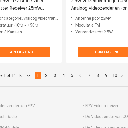
 1.6W FPV Drone Video
2.5W Verzendvermogen 4.5
itter Receiver 25mW
Analoog Videozender en -on
 1600mW VTX
voor 1 Vp-p FM Audio Video
tcategorie:Analoog videotransmitter
Antenne poort:SMA
fstands Support IRC
ratuur:-10℃ ~ +50℃
Modulatie:FM
en:8 Kanalen
Verzendkracht:2.5W
CONTACT NU
CONTACT NU
e 1 of 11
|<
<<
1
2
3
4
5
6
7
8
9
10
>>
ideozender van FPV
FPV-videoreceiver
esh Radio
De Videozender van C
DM-Module
De Videoontvanger va