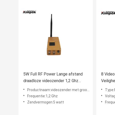
5W Full RF Power Lange afstand
8 Video
draadloze videozender 1,2 Ghz
Veiligh
BNC-ingang
kanale
Productnaam:videozender met groot bereik
Type:
Analog
Frequentie:1,2 Ghz
Volta
Zendvermogen:5 watt
Frequ