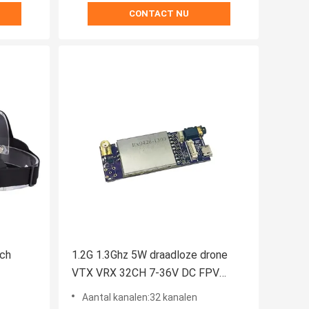
CONTACT NU
nch
1.2G 1.3Ghz 5W draadloze drone
VTX VRX 32CH 7-36V DC FPV
oires
Video Transmitter Receiver
Aantal kanalen:32 kanalen