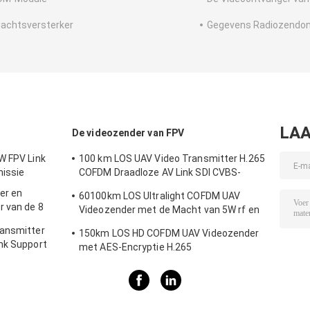
achtsversterker
Gegevens Radiozendon
LAA
De videozender van FPV
W FPV Link
100 km LOS UAV Video Transmitter H.265
missie
COFDM Draadloze AV Link SDI CVBS-
invoer
er en
60100km LOS Ultralight COFDM UAV
r van de 8
Videozender met de Macht van 5W rf en
H.264
ransmitter
150km LOS HD COFDM UAV Videozender
nk Support
met AES-Encryptie H.265