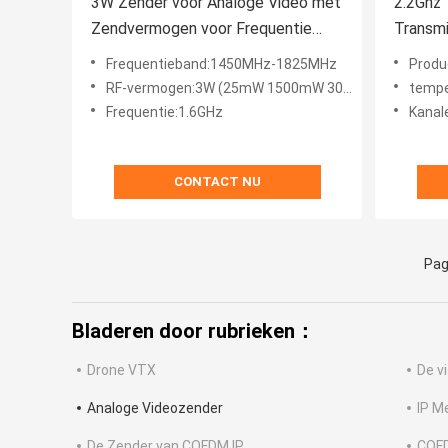
3W Zender voor Analoge Video met
2.2Ghz
Zendvermogen voor Frequentie
Transm
1450MHz-1825MHz 1.6G VTX
200mW
Frequentieband:1450MHz-1825MHz
Produc
16CH
Langea
RF-vermogen:3W (25mW 1500mW 3000mW)
tempe
Frequentie:1.6GHz
Kanal
CONTACT NU
Pag
Bladeren door rubrieken：
Drone VTX
De v
Analoge Videozender
IP M
De Zender van COFDM IP
COF