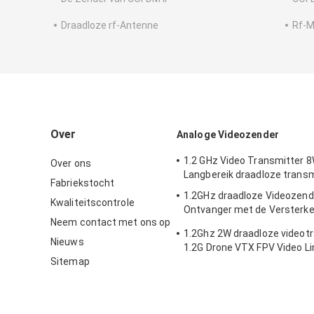
Draadloze rf-Antenne
Rf-M
Over
Analoge Videozender
1.2 GHz Video Transmitter 8
Over ons
Langbereik draadloze trans
Fabriekstocht
1.2GHz draadloze Videozend
Kwaliteitscontrole
Ontvanger met de Versterke
Neem contact met ons op
Wattsmacht
1.2Ghz 2W draadloze videot
Nieuws
1.2G Drone VTX FPV Video Li
Sitemap
IRC Protocol