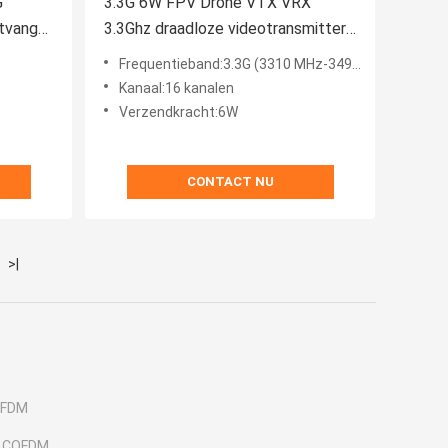
G
3.3G 6W FPV Drone VTX VRX
tvanger
3.3Ghz draadloze videotransmitter
 Output
ontvanger audio video transmissie
Frequentieband:3.3G (3310 MHz-3495 MHz)
Kanaal:16 kanalen
Verzendkracht:6W
CONTACT NU
>|
OFDM
n COFDM