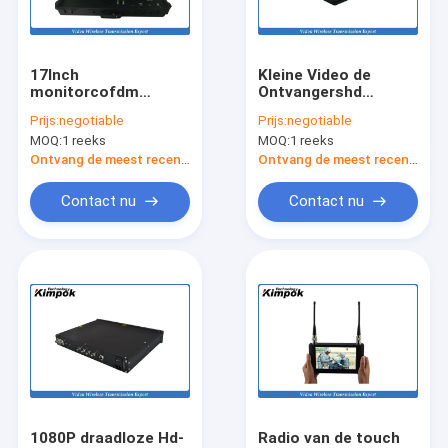
Over ons
Fabriekstocht
17Inch
Kleine Video de
monitorcofdm
Ontvangershd
Kwaliteitscontrole
Videoontvanger
300MHz-800MHz
Prijs:
negotiable
Prijs:
negotiable
Digitaal voor het
140×170×30mm
MOQ:
1 reeks
MOQ:
1 reeks
Basisstation van de
Grootte van COFDM
Neem contact met ons op
Grondcontrole
Ontvang de meest recente Prijs
Ontvang de meest recente Prijs
Nieuws
Contact nu
Contact nu
Gevallen
Drone VTX
De videozender van FPV
FPV-videoreceiver
1080P draadloze Hd-
Radio van de touch