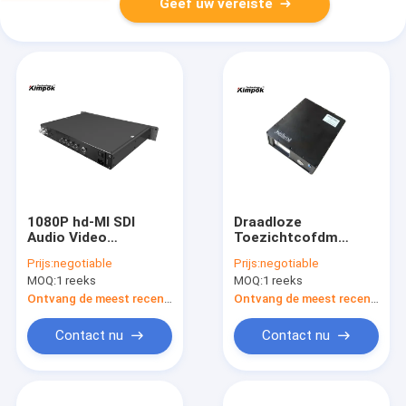
Geef uw vereiste
1080P hd-MI SDI
Draadloze
Audio Video
Toezichtcofdm
Draadloze
Videoontvanger
Prijs:
negotiable
Prijs:
negotiable
Zenderontvanger
300Mhz-4400MHz
MOQ:
1 reeks
MOQ:
1 reeks
300MHz-900MHz
voor NLOS
Mededeling
Ontvang de meest recente Prijs
Ontvang de meest recente Prijs
Contact nu
Contact nu