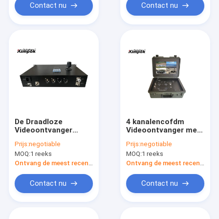
Contact nu
Contact nu
De Draadloze
4 kanalencofdm
Videoontvanger
Videoontvanger met
300MHz-4400MHz
17 Duimlcd
Prijs:
negotiable
Prijs:
negotiable
van HD COFDM met
Vertonings
MOQ:
1 reeks
MOQ:
1 reeks
Controlemechanisme
Draadloze OEM
Ontvang de meest recente Prijs
Ontvang de meest recente Prijs
Contact nu
Contact nu