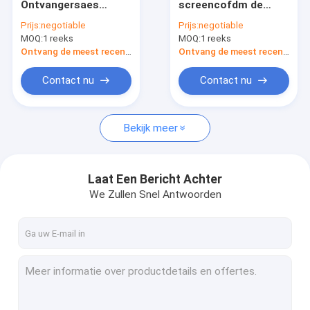
Ontvangersaes
screencofdm de
Analoge Videozender
Encryptie, de Digitale
Videoontvanger met
Prijs:
negotiable
Prijs:
negotiable
Videoontvanger
7 Duimlcd
MOQ:
IP Mesh Radio
1 reeks
MOQ:
1 reeks
DC11V-DC16V van
Monitordc12 Macht
COFDM
Ontvang de meest recente Prijs
Ontvang de meest recente Prijs
De Videozender van COFDM
Contact nu
Contact nu
De Zender van COFDM IP
Bekijk meer
COFDM-Module
De Videoontvanger van COFDM
Laat Een Bericht Achter
Draadloze rf-Antenne
We Zullen Snel Antwoorden
Rf-Machtsversterker
Gegevens Radiozendontvanger