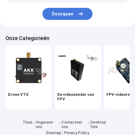
Doorgaan
Onze Categorieën
Drone VTX
De videozender van
FPV-videorece
FPV
Thuis
Ongeveer
Contacteer
Desktop
ons
ons
Site
Sitemap
Privacy Policy