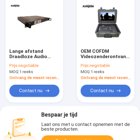
Lange afstand
OEM COFDM
Draadloze Audio
Videozenderontvanger,
Videoontvanger
HDMI-
Prijs:
negotiable
Prijs:
negotiable
Volledige HD 1080P
Afzenderontvanger
MOQ:
1 reeks
MOQ:
1 reeks
300MHz-4400MHz
Draadloze HD SDI
CVBS
Ontvang de meest recente Prijs
Ontvang de meest recente Prijs
Contact nu
Contact nu
Bespaar je tijd
Laat ons met u contact opnemen met de
beste producten.