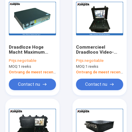
Draadloze Hoge
Commercieel
Macht Maximum
Draadloos Video-
NLOS 50km van de
audio Ontvangers
Prijs:
negotiable
Prijs:
negotiable
lange afstandcofdm
Enig Kanaal 400-
MOQ:
1 reeks
MOQ:
1 reeks
Videoontvanger
450MHz met 17inch
LCD
Ontvang de meest recente Prijs
Ontvang de meest recente Prijs
Contact nu
Contact nu
Thuis
Producten
Video's