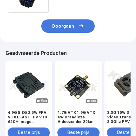
VTX Module
Doorgaan
Geadviseerde Producten
4.9G 5.8G 2.5W FPV
1.7G VTX 1.9G VTX
3.3G 10W Dron
VTX BEASTFPV VTX
6W Draadloze
Video Transmi
64CH Image
Videozender 20km
3.3Ghz FPV Wi
Transmission Drone
Lange Afstand
VTX voor vide
Accessories
Beeldoverdracht
zenders op lan
Beste prijs
Beste prijs
Beste pri
afstand