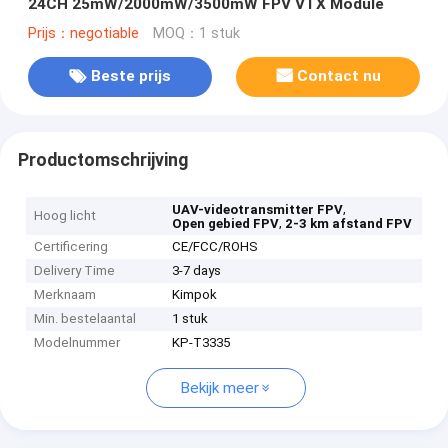
24CH 25mW/2000mW/3500mW FPV VTX Module
Prijs：negotiable
MOQ：1 stuk
Beste prijs
Contact nu
Productomschrijving
,
UAV-videotransmitter FPV
Hoog licht
,
Open gebied FPV
2-3 km afstand FPV
Certificering
CE/FCC/ROHS
Delivery Time
3-7 days
Merknaam
Kimpok
Min. bestelaantal
1 stuk
Modelnummer
KP-T3335
Bekijk meer