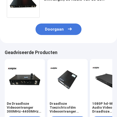
Afzenderontvanger van COFDM
HDMI met AES-Encryptie
Doorgaan
Geadviseerde Producten
De Draadloze
Draadloze
1080P hd-MI S
Videoontvanger
Toezichtcofdm
Audio Video
300MHz-4400MHz
Videoontvanger
Draadloze
van HD COFDM met
300Mhz-4400MHz
Zenderontvan