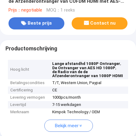
de Afzenderontvanger van COFDM HDMI met AES-
Encryptie
Prijs：negotiable
MOQ：1 reeks
Beste prijs
Contact nu
Productomschrijving
,
Lange afstandhd 1080P Ontvanger
,
De Ontvanger van AES HD 1080P
Hoog licht
de Radio van de de
Afzenderontvanger van 1080P HDMI
Betalingscondities
T/T, Western Union, Paypal
Certificering
CE
Levering vermogen
1000pcs/month
Levertijd
7-15 werkdagen
Merknaam
Kimpok Technology / OEM
Bekijk meer