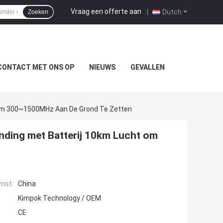
Vraag een offerte aan
|
Dutch
Zoeken
CONTACT MET ONS OP
NIEUWS
GEVALLEN
 Om 300~1500MHz Aan De Grond Te Zetten
nding met Batterij 10km Lucht om
mst:
China
Kimpok Technology / OEM
CE