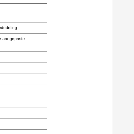
ededeling
re aangepaste
d