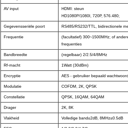
AV input
HDMI: steun
HD1080P/1080I, 720P, 576.480;
Gegevensseriële poort
RS485/RS232/TTL, bidirectionele m
Frequentie
(facultatief) 300~1500MHz; of ande
frequenties
Bandbreedte
(regelbaar) 2/2.5/4/8MHz
Rf-macht
1Watt (30dBm)
Encryptie
AES - gebruiker bepaald wachtwoor
Modulatie
COFDM, 2K, QPSK
Constellatie
QPSK, 16QAM, 64QAM
Drager
2K, 8K
Vlakheid
Volledige band≤2dB, 8MHz≤0.5dB