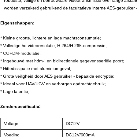
robuuste, veilige en betrouwbare videotransmissie over lange afstand
worden verzekerd gebruikend de facultatieve interne AES-gebruiker 
Eigenschappen:
* Kleine grootte, lichtere en lage machtsconsumptie;
* Volledige hd videoresolutie, H.264/H.265-compressie;
*
COFDM-modulatie;
* Ingebouwd met hdm-I en bidirectionele gegevensseriële poort;
* Hittedissipatie met aluminiumgeval;
* Grote veiligheid door AES gebruiker - bepaalde encryptie;
* Ideaal voor UAV/UGV en verborgen opdrachtgebruik;
* Lage latentie;
Zenderspecificatie:
Voltage
DC12V
Voeding
DC12V/600mA