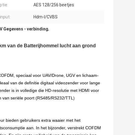
ptie:
AES 128/256 beetjes
input:
Hdm-I/CVBS
V Gegevens - verbinding
,
km van de Batterijhommel lucht aan grond
 COFDM, speciaal voor UAV/Drone, UGV en lichaam-
eaal van de definitie digitaal videozender voor lange
der is in volledige die HD-resolutie met HDMI voor
n van seriële poort (RS485/RS232/TTL
)
r bieden gebruikers extra waaier met het
htsconsumptie aan. In het bijzonder, verstrekt COFDM