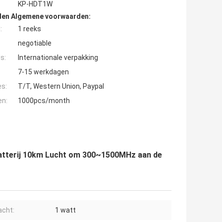
KP-HDT1W
den Algemene voorwaarden:
:
1 reeks
negotiable
s:
Internationale verpakking
7-15 werkdagen
es:
T/T, Western Union, Paypal
en:
1000pcs/month
Batterij 10km Lucht om 300~1500MHz aan de
cht:
1 watt