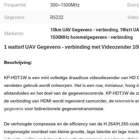
Frequentie:
300~1500MHz
Encry
Gegevens:
RS232
Video
10km UAV Gegevens - verbinding
,
1Watt UA
Markeren:
1500MHz hommelgegevens - verbinding
1 wattsrf UAV Gegevens - verbinding met Videozender 10
Beschrijving:
KP-HDT1W is een mini volledige draadloze videodiezender van HD
versleten gebruik wordt ontworpen. Het is een ruw, miniatuur, hoog id
afstandvideo en het doel van de gegevenscontrole. KP-HDT1W de zen
de verbinding van HDMI wordt ingevoerd camcorder, de
telemetrie
e
gegevens
voor bidirectionele gegevenstransmissie.
De verhoogde compressie en de efficiency van de H.264/H.265-codeu
toegevoegde voordeel van kleine grootte, lage latentie en lage mac