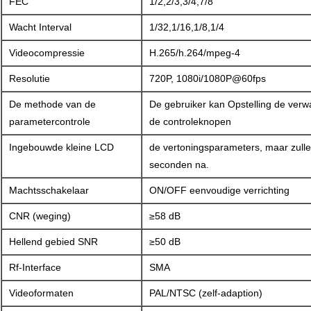
FEC
1/2,2/3,3/4,7/8
Wacht Interval
1/32,1/16,1/8,1/4
Videocompressie
H.265/h.264/mpeg-4
Resolutie
720P, 1080i/1080P@60fps
De methode van de
De gebruiker kan Opstelling de ver
parametercontrole
de controleknopen
Ingebouwde kleine LCD
de vertoningsparameters, maar zulle
seconden na.
Machtsschakelaar
ON/OFF eenvoudige verrichting
CNR (weging)
≥58 dB
Hellend gebied SNR
≥50 dB
Rf-Interface
SMA
Videoformaten
PAL/NTSC (zelf-adaption)