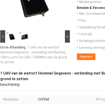
Modelnummer:
Betalen & Verzen
Min. bestelaantal
Prijs:
Verpakking Detail
Levertijd:
Betalingsconditi
Grote Afbeelding :
1 UAV van de wattsrf
Levering vermog
Hommel Gegevens - verbinding met Batterij
Contact
10km Lucht om 300~1500MHz aan de grond
te zetten
1 UAV van de wattsrf Hommel Gegevens - verbinding met 
grond te zetten
beschrijving
Modulatie:
COFDM
Rf-ma