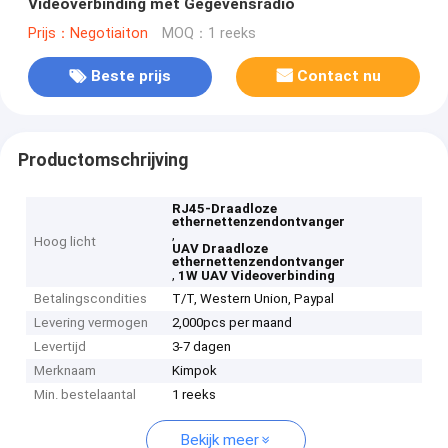
Videoverbinding met Gegevensradio
Prijs：Negotiaiton
MOQ：1 reeks
Beste prijs
Contact nu
Productomschrijving
RJ45-Draadloze
ethernettenzendontvanger
,
Hoog licht
UAV Draadloze
ethernettenzendontvanger
,
1W UAV Videoverbinding
Betalingscondities
T/T, Western Union, Paypal
Levering vermogen
2,000pcs per maand
Levertijd
3-7 dagen
Merknaam
Kimpok
Min. bestelaantal
1 reeks
Bekijk meer