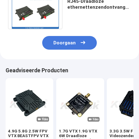
RJ45-Draadloze
ethernettenzendontvanger,
1W-UAV Videoverbinding
met Gegevensradio
Doorgaan
Geadviseerde Producten
4.9G 5.8G 2.5W FPV
1.7G VTX 1.9G VTX
3.3G 3.5W FP
VTX BEASTFPV VTX
6W Draadloze
Videozender 3