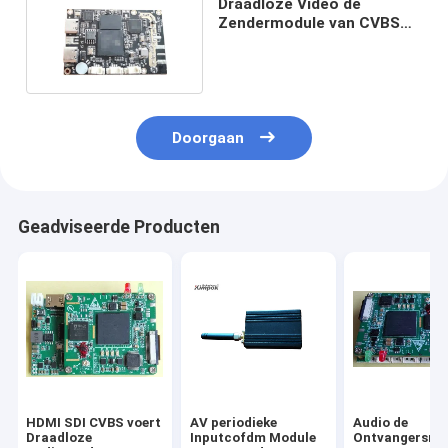
Draadloze Video de
Zendermodule van CVBS
HD COFDM voor FPV-
Hommelmededelingen
Doorgaan
Geadviseerde Producten
HDMI SDI CVBS voert
AV periodieke
Audio de
Draadloze
Inputcofdm Module
Ontvangersmo