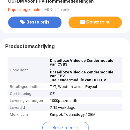
COFDM voor FPV-Hommelmededelingen
Prijs：negotiable
MOQ：1 reeks
Beste prijs
Contact nu
Productomschrijving
Draadloze Video de Zendermodule
van CVBS
,
Hoog licht
Draadloze Video de Zendermodule
van FPV
,
De Zendermodule van HD FPV
Betalingscondities
T/T, Western Union, Paypal
Certificering
CE
Levering vermogen
1000pcs/month
Levertijd
7-15 werkdagen
Merknaam
Kimpok Technology / OEM
Bekijk meer