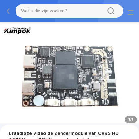
1
/
1
Draadloze Video de Zendermodule van CVBS HD