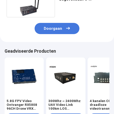
Videozendontvanger 5W
RS232/TTL-Controle
Doorgaan
Geadviseerde Producten
5.8G FPV Video
300Mhz ~ 2400Mhz
4 kanalen CO
Ontvanger RX5808
UAV Video Link
draadloze
96CH Drone VRX
100km LOS
videotransmitt
Lange Afstand Video
Langbereik
km LOS lange