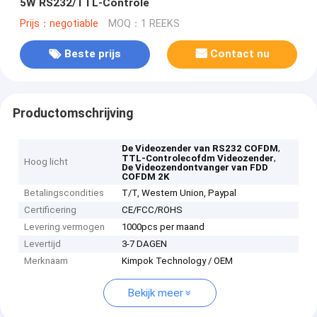
5W RS232/TTL-Controle
Prijs：negotiable
MOQ：1 REEKS
Beste prijs
Contact nu
Productomschrijving
,
De Videozender van RS232 COFDM
,
TTL-Controlecofdm Videozender
Hoog licht
De Videozendontvanger van FDD
COFDM 2K
Betalingscondities
T/T, Western Union, Paypal
Certificering
CE/FCC/ROHS
Levering vermogen
1000pcs per maand
Levertijd
3-7 DAGEN
Merknaam
Kimpok Technology / OEM
Bekijk meer