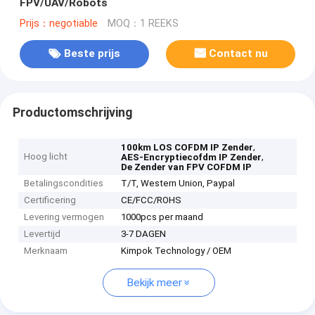
FPV/UAV/Robots
Prijs：negotiable
MOQ：1 REEKS
Beste prijs
Contact nu
Productomschrijving
,
100km LOS COFDM IP Zender
Hoog licht
,
AES-Encryptiecofdm IP Zender
De Zender van FPV COFDM IP
Betalingscondities
T/T, Western Union, Paypal
Certificering
CE/FCC/ROHS
Levering vermogen
1000pcs per maand
Levertijd
3-7 DAGEN
Merknaam
Kimpok Technology / OEM
Bekijk meer