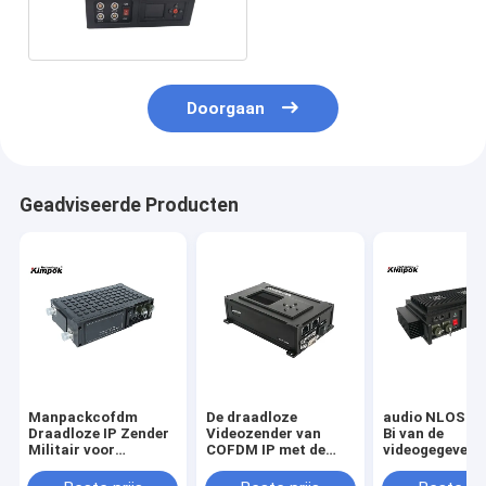
voor FPV/UAV/Robots
Doorgaan
Geadviseerde Producten
Manpackcofdm
De draadloze
audio NLOS Mo
Draadloze IP Zender
Videozender van
Bi van de
Militair voor
COFDM IP met de
videogegeven
Videogegevens
Macht van 2W rf tot
IP Zender Rich
RS232 RS485
50km