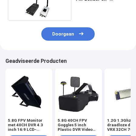
ontvanger met BNC-
ingang
Doorgaan
Geadviseerde Producten
5.8G FPV Monitor
5.8G 40CH FPV
1.2G 1.3Ghz 5
met 40CH DVR 4.3
Goggles 5 inch
draadloze dro
inch 16:9 LCD-
Plastic DVR Video
VRX 32CH 7-3
scherm NTSC/PAL
Glasses
FPV Video