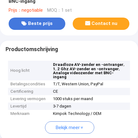
BNC-ingang
Prijs：negotiable
MOQ：1 set
Beste prijs
Contact nu
Productomschrijving
,
Draadloze AV-zender en -ontvanger
,
,
1
2 Ghz AV-zender en -ontvanger
Hoog licht
Analoge videozender met BNC-
ingang
Betalingscondities
T/T, Western Union, PayPal
Certificering
CE
Levering vermogen
1000 stuks per maand
Levertijd
3-7 dagen
Merknaam
Kimpok Technology / OEM
Bekijk meer