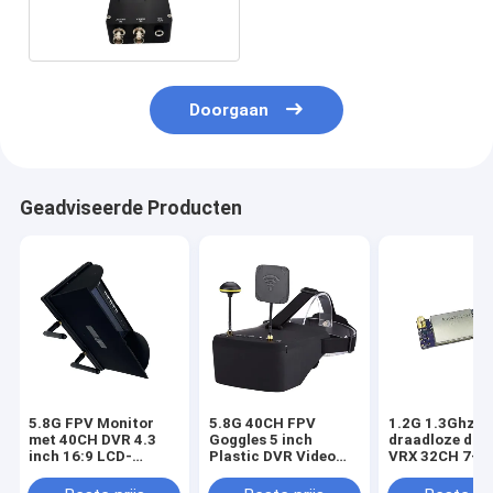
en ontvanger 4 kanalen
10W
Doorgaan
Geadviseerde Producten
5.8G FPV Monitor
5.8G 40CH FPV
1.2G 1.3Ghz 5
met 40CH DVR 4.3
Goggles 5 inch
draadloze dro
inch 16:9 LCD-
Plastic DVR Video
VRX 32CH 7-3
scherm NTSC/PAL
Glasses
FPV Video
Automatisch Zoeken
Professionele drone
Transmitter