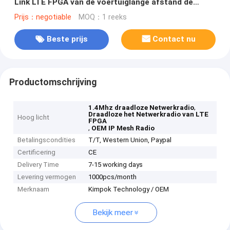
Link LTE FPGA van de voertuiglange afstand de
Draadloze
Prijs：negotiable
MOQ：1 reeks
Beste prijs
Contact nu
Productomschrijving
,
1.4Mhz draadloze Netwerkradio
Draadloze het Netwerkradio van LTE
Hoog licht
FPGA
,
OEM IP Mesh Radio
Betalingscondities
T/T, Western Union, Paypal
Certificering
CE
Delivery Time
7-15 working days
Levering vermogen
1000pcs/month
Merknaam
Kimpok Technology / OEM
Bekijk meer