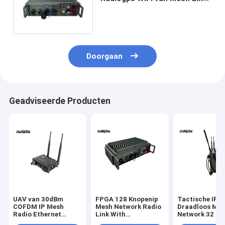
LTE FPGA van de
voertuiglange afstand de
Draadloze
Doorgaan
Geadviseerde Producten
UAV van 30dBm
FPGA 128 Knopenip
Tactische IP
COFDM IP Mesh
Mesh Network Radio
Draadloos Me
Radio Ethernet
Link With
Network 32 Kn
Draadloze
Hoppen20mhz
20Mhz voor