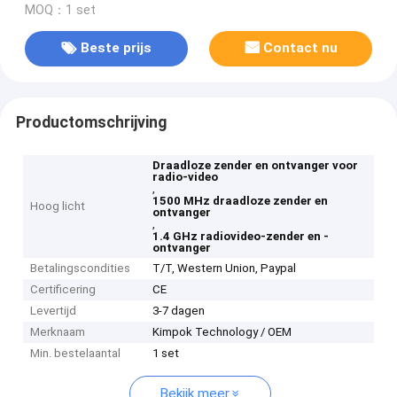
MOQ：1 set
Beste prijs
Contact nu
Productomschrijving
Draadloze zender en ontvanger voor
radio-video
,
1500 MHz draadloze zender en
Hoog licht
ontvanger
,
1.4 GHz radiovideo-zender en -
ontvanger
Betalingscondities
T/T, Western Union, Paypal
Certificering
CE
Levertijd
3-7 dagen
Merknaam
Kimpok Technology / OEM
Min. bestelaantal
1 set
Bekijk meer