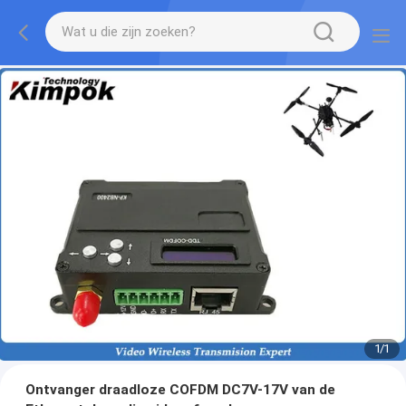
1
/
1
Ontvanger draadloze COFDM DC7V-17V van de