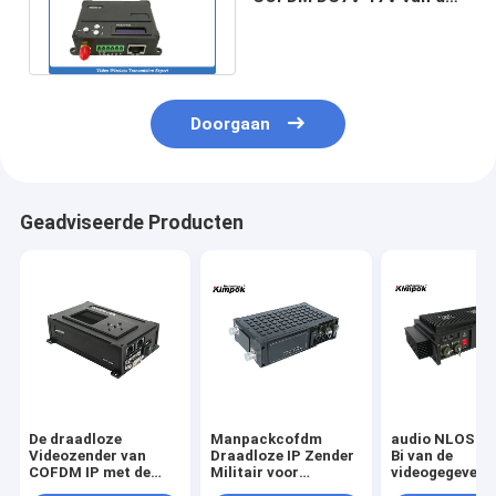
Ethernet de audio
videoafzender
Doorgaan
Geadviseerde Producten
De draadloze
Manpackcofdm
audio NLOS Mo
Videozender van
Draadloze IP Zender
Bi van de
COFDM IP met de
Militair voor
videogegeven
Macht van 2W rf tot
Videogegevens
IP Zender Rich