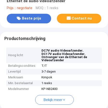
Ethernet de audio videoafzender
Prijs：negotiate
MOQ：1 reeks
Beste prijs
Contact nu
Productomschrijving
,
DC7V audio Videoafzender
,
DC17V audio Videoafzender
Hoog licht
Ontvanger van de Ethernet de
Videoafzender
Betalingscondities
T/T
Levertijd
3-7 dagen
Merknaam
Kimpok
Min. bestelaantal
1 reeks
Modelnummer
KP-NB2400
Bekijk meer