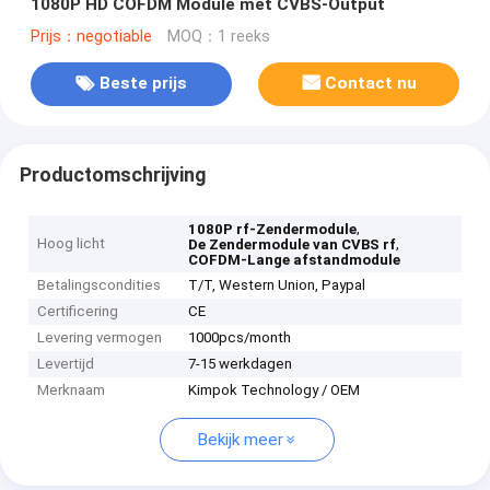
1080P HD COFDM Module met CVBS-Output
Prijs：negotiable
MOQ：1 reeks
Beste prijs
Contact nu
Productomschrijving
,
1080P rf-Zendermodule
Hoog licht
,
De Zendermodule van CVBS rf
COFDM-Lange afstandmodule
Betalingscondities
T/T, Western Union, Paypal
Certificering
CE
Levering vermogen
1000pcs/month
Levertijd
7-15 werkdagen
Merknaam
Kimpok Technology / OEM
Bekijk meer