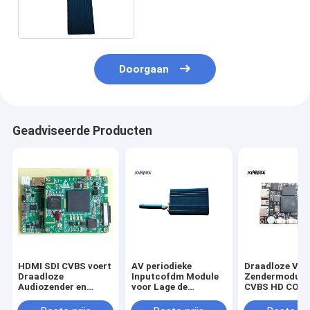
1080P HD COFDM Module
met CVBS-Output
Doorgaan
Geadviseerde Producten
HDMI SDI CVBS voert
AV periodieke
Draadloze Vid
Draadloze
Inputcofdm Module
Zendermodule
Audiozender en
voor Lage de
CVBS HD COF
Ontvangersmodule
Machtsconsumptie
voor FPV-
300Mhz-860MHz in
van de Camera
Hommelmedede